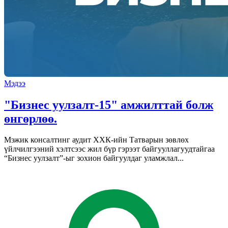
Мэдээ
"Бизнес уулзалт-15" амжилттай болж
өнгөрлөө.
Мэжик консалтинг аудит ХХК-ийн Татварын зөвлөх
үйлчилгээний хэлтсээс жил бүр гэрээт байгууллагуудтайгаа
“Бизнес уулзалт”-ыг зохион байгуулдаг уламжлал...