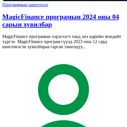
Программын шинэчлэл
MagicFinance програмын 2024 оны 04
сарын хувилбар
MagicFinance програмын хэрэглэгч танд энэ өдрийн мэндийг
хүргэе. MagicFinance програм сүүлд 2023 оны 12 сард
шинэчилсэн хувилбараа гарган танилцуу...