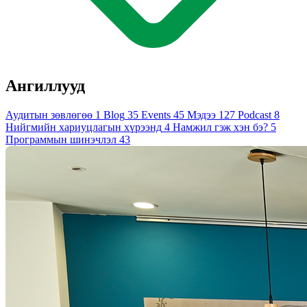
Ангиллууд
Аудитын зөвлөгөө
1
Blog
35
Events
45
Мэдээ
127
Podcast
8
Нийгмийн хариуцлагын хүрээнд
4
Намжил гэж хэн бэ?
5
Программын шинэчлэл
43