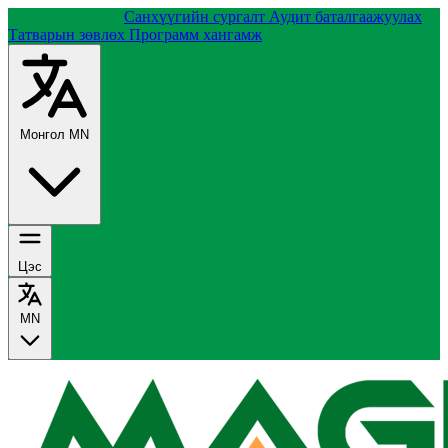
Группийн тухай
Санхүүгийн сургалт
Аудит баталгаажуулах
Татварын зөвлөх
Программ хангамж
Монгол
MN
Цэс
MN