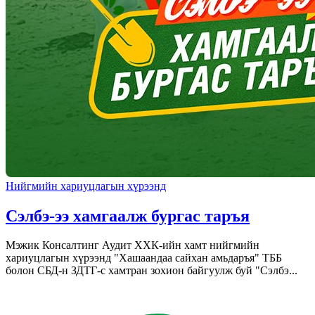
Нийгмийн хариуцлагын хүрээнд
Сэлбэ-ээ хамгаалж бургас таръя
Мэжик Консалтинг Аудит ХХК-ийн хамт нийгмийн
хариуцлагын хүрээнд "Хашаандаа сайхан амьдаръя" ТББ
болон СБД-н ЗДТГ-с хамтран зохион байгуулж буй "Сэлбэ...