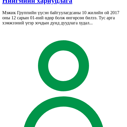
Нийгмийн хариуцлага
Мэжик Группийн үүсэн байгуулагдсаны 10 жилийн ой 2017
оны 12 сарын 01-ний өдөр болж өнгөрсөн билээ. Тус арга
хэмжээний үеэр зочдын дунд дуудлага худал...