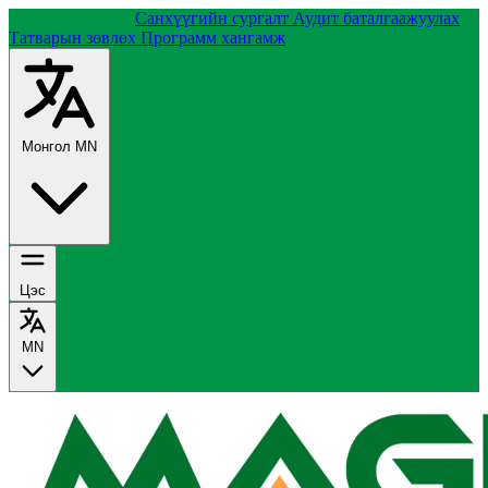
Группийн тухай
Санхүүгийн сургалт
Аудит баталгаажуулах
Татварын зөвлөх
Программ хангамж
Монгол
MN
Цэс
MN