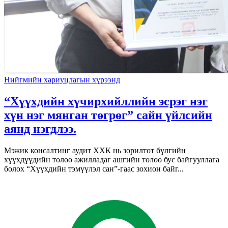
Нийгмийн хариуцлагын хүрээнд
“Хүүхдийн хүчирхийллийн эсрэг нэг
хүн нэг мянган төгрөг” сайн үйлсийн
аянд нэгдлээ.
Мэжик консалтинг аудит ХХК нь зорилтот бүлгийн
хүүхдүүдийн төлөө ажилладаг ашгийн төлөө бус байгууллага
болох “Хүүхдийн тэмүүлэл сан”-гаас зохион байг...