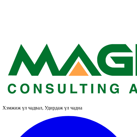
Хэмжиж үл чадвал, Удирдаж үл чадна