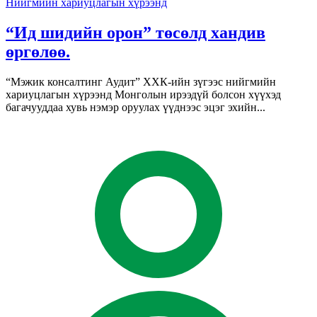
Нийгмийн хариуцлагын хүрээнд
“Ид шидийн орон” төсөлд хандив
өргөлөө.
“Мэжик консалтинг Аудит” ХХК-ийн зүгээс нийгмийн
хариуцлагын хүрээнд Монголын ирээдүй болсон хүүхэд
багачууддаа хувь нэмэр оруулах үүднээс эцэг эхийн...