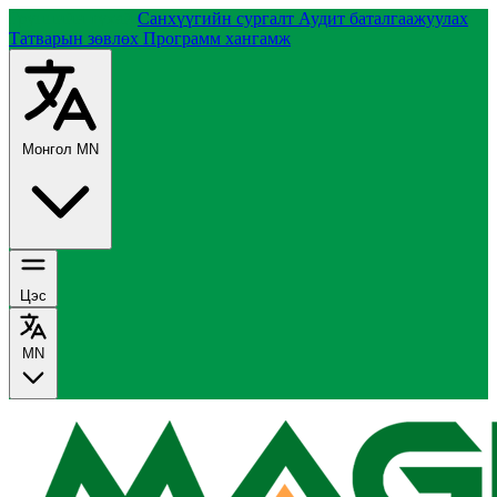
Группийн тухай
Санхүүгийн сургалт
Аудит баталгаажуулах
Татварын зөвлөх
Программ хангамж
Монгол
MN
Цэс
MN