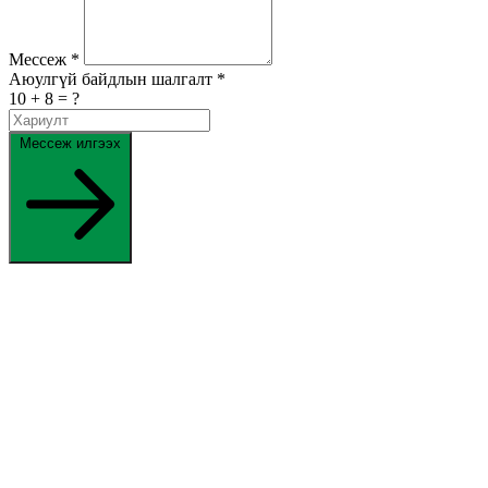
Мессеж
*
Аюулгүй байдлын шалгалт
*
10 + 8 = ?
Мессеж илгээх