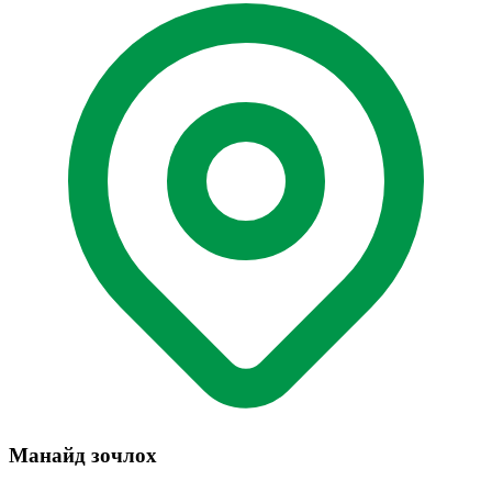
Манайд зочлох