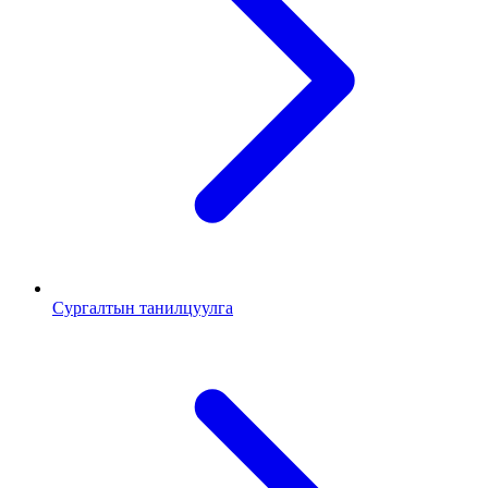
Сургалтын танилцуулга