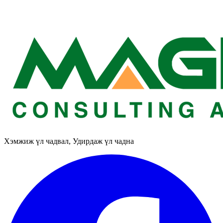
Хэмжиж үл чадвал, Удирдаж үл чадна