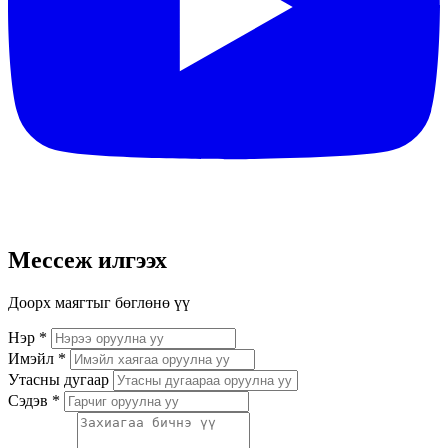
Мессеж илгээх
Доорх маягтыг бөглөнө үү
Нэр
*
Имэйл
*
Утасны дугаар
Сэдэв
*