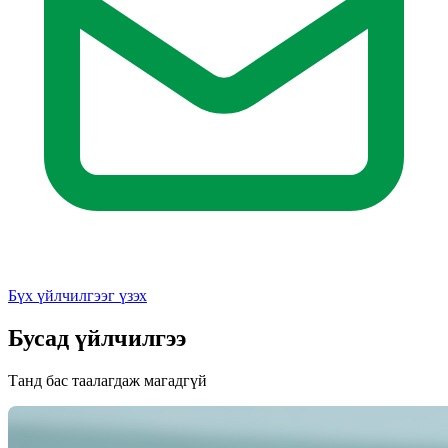
Бүх үйлчилгээг үзэх
Бусад үйлчилгээ
Танд бас таалагдаж магадгүй