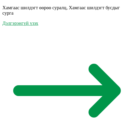
Хамгаас шилдэгт өөрөө суралц, Хамгаас шилдэгт бусдыг
сурга
Дэлгэрэнгүй үзэх