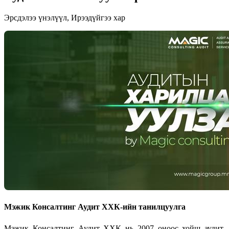
Эрсдэлээ үнэлүүл, Ирээдүйгээ хар
Мэжик Консалтинг Аудит ХХК-ийн танилцуулга
Мэжик Консалтинг Аудит ХХК нь 2007 оноос хойш аудит,