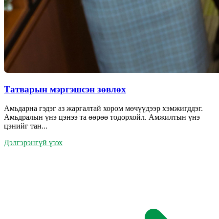
Татварын мэргэшсэн зөвлөх
Амьдарна гэдэг аз жаргалтай хором мөчүүдээр хэмжигддэг.
Амьдралын үнэ цэнээ та өөрөө тодорхойл. Амжилтын үнэ
цэнийг тан...
Дэлгэрэнгүй үзэх