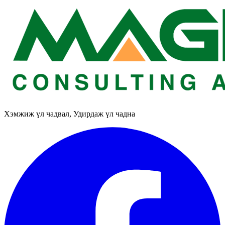
Хэмжиж үл чадвал, Удирдаж үл чадна