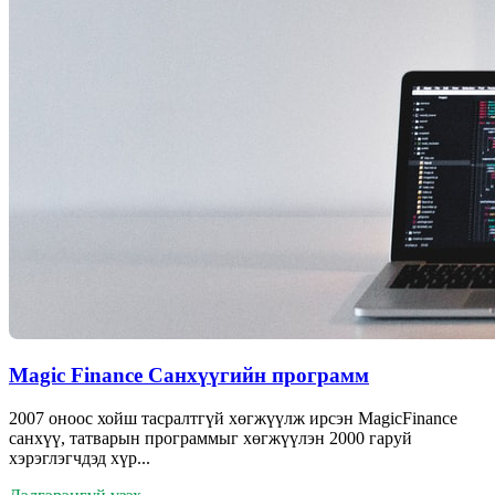
Magic Finance Санхүүгийн программ
2007 оноос хойш тасралтгүй хөгжүүлж ирсэн MagicFinance
санхүү, татварын программыг хөгжүүлэн 2000 гаруй
хэрэглэгчдэд хүр...