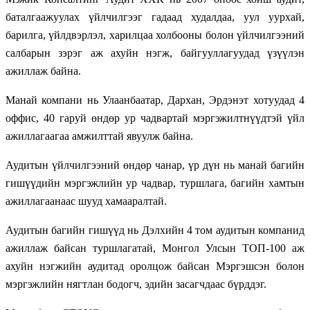
баталгаажуулах үйлчилгээг гадаад худалдаа, уул уурхай,
барилга, үйлдвэрлэл, харилцаа холбооны болон үйлчилгээний
салбарын зэрэг аж ахуйн нэгж, байгууллагуудад үзүүлэн
ажиллаж байна.
Манай компани нь Улаанбаатар, Дархан, Эрдэнэт хотуудад 4
оффис, 40 гаруй өндөр ур чадвартай мэргэжилтнүүдтэй үйл
ажиллагаагаа амжилттай явуулж байна.
Аудитын үйлчилгээний өндөр чанар, үр дүн нь манай багийн
гишүүдийн мэргэжлийн ур чадвар, туршлага, багийн хамтын
ажиллагаанаас шууд хамааралтай.
Аудитын багийн гишүүд нь Дэлхийн 4 том аудитын компанид
ажиллаж байсан туршлагатай, Монгол Улсын ТОП-100 аж
ахуйн нэгжийн аудитад оролцож байсан Мэргэшсэн болон
мэргэжлийн нягтлан бодогч, эдийн засагчдаас бүрддэг.