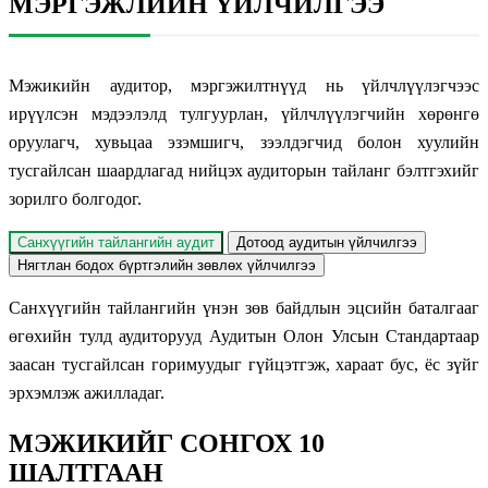
МЭРГЭЖЛИЙН ҮЙЛЧИЛГЭЭ
Мэжикийн аудитор, мэргэжилтнүүд нь үйлчлүүлэгчээс
ирүүлсэн мэдээлэлд тулгуурлан, үйлчлүүлэгчийн хөрөнгө
оруулагч, хувьцаа эзэмшигч, зээлдэгчид болон хуулийн
тусгайлсан шаардлагад нийцэх аудиторын тайланг бэлтгэхийг
зорилго болгодог.
Санхүүгийн тайлангийн аудит
Дотоод аудитын үйлчилгээ
Нягтлан бодох бүртгэлийн зөвлөх үйлчилгээ
Санхүүгийн тайлангийн үнэн зөв байдлын эцсийн баталгааг
өгөхийн тулд аудиторууд Аудитын Олон Улсын Стандартаар
заасан тусгайлсан горимуудыг гүйцэтгэж, хараат бус, ёс зүйг
эрхэмлэж ажилладаг.
МЭЖИКИЙГ СОНГОХ 10
ШАЛТГААН