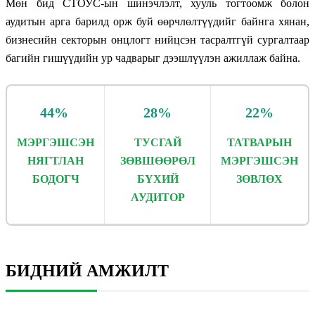
Мөн бид СТОУС-ын шинэчлэлт, хууль тогтоомж болон
аудитын арга барилд орж буй өөрчлөлтүүдийг байнга хянан,
бизнесийн секторын онцлогт нийцсэн тасралтгүй сургалтаар
багийн гишүүдийн ур чадварыг дээшлүүлэн ажиллаж байна.
44%
28%
22%
МЭРГЭШСЭН
ТУСГАЙ
ТАТВАРЫН
НЯГТЛАН
ЗӨВШӨӨРӨЛ
МЭРГЭШСЭН
БОДОГЧ
БҮХИЙ
ЗӨВЛӨХ
АУДИТОР
БИДНИЙ АМЖИЛТ