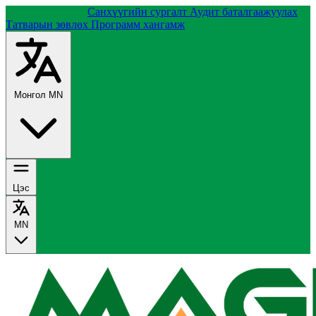
Группийн тухай
Санхүүгийн сургалт
Аудит баталгаажуулах
Татварын зөвлөх
Программ хангамж
Монгол
MN
Цэс
MN