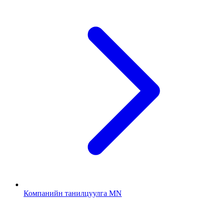
Компанийн танилцуулга MN