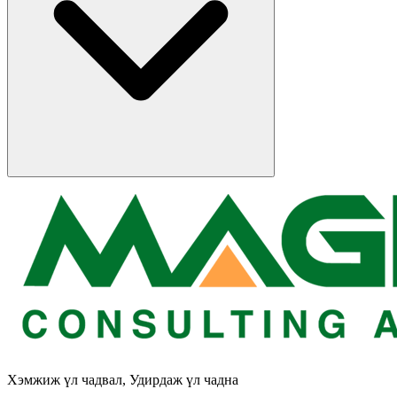
Хэмжиж үл чадвал, Удирдаж үл чадна