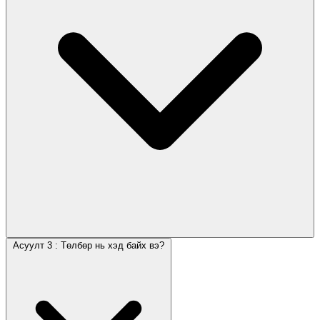
Асуулт 3 : Төлбөр нь хэд байх вэ?