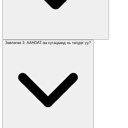
Зөвлөгөө 3: ААНОАТ-аа хугацаанд нь төлдөг үү?