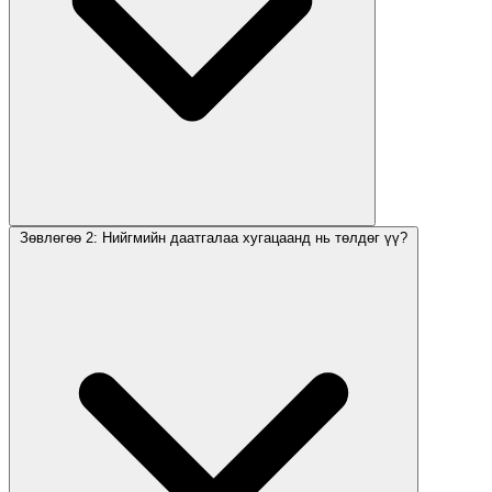
Зөвлөгөө 2: Нийгмийн даатгалаа хугацаанд нь төлдөг үү?