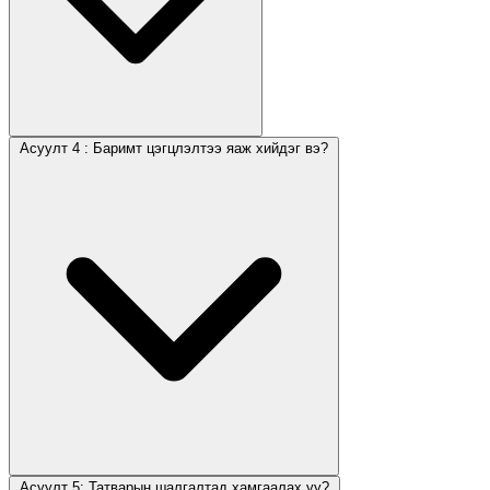
Асуулт 4 : Баримт цэгцлэлтээ яаж хийдэг вэ?
Асуулт 5: Татварын шалгалтад хамгаалах уу?