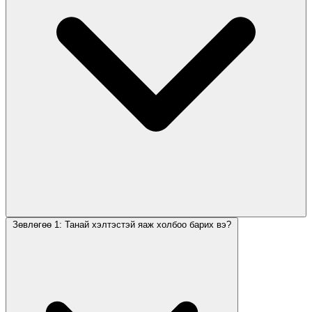
Зөвлөгөө 1: Танай хэлтэстэй яаж холбоо барих вэ?