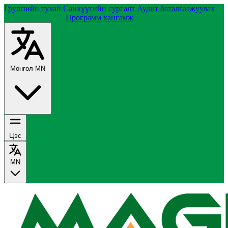
Группийн тухай
Санхүүгийн сургалт
Аудит баталгаажуулах
Татварын зөвлөх
Программ хангамж
Монгол
MN
Цэс
MN