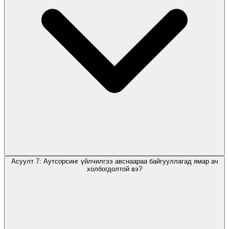
Асуулт 7: Аутсорсинг үйлчилгээ авснаараа байгууллагад ямар ач
холбогдолтой вэ?