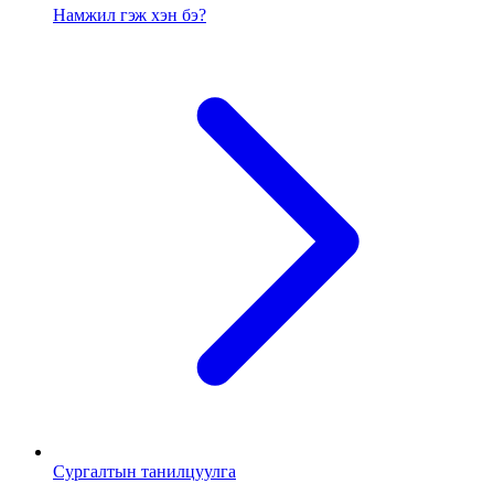
Намжил гэж хэн бэ?
Сургалтын танилцуулга