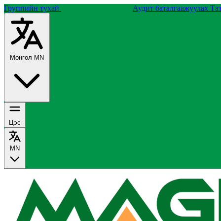
Группийн тухай
Санхүүгийн сургалт
Аудит баталгаажуулах
Та
Монгол
MN
Цэс
MN