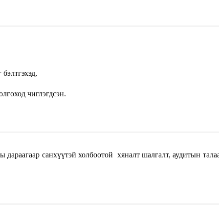
 бэлтгэхэд,
олгоход чиглэгдсэн.
ы дараагаар санхүүтэй холбоотой хяналт шалгалт, аудитын талаа