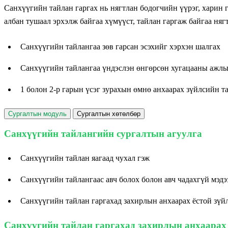
Санхүүгийн тайлан гаргах нь нягтлан бодогчийн үүрэг, харин
албан тушаал эрхэлж байгаа хүмүүст, тайлан гаргаж байгаа няг
Санхүүгийн тайлангаа зөв гарсан эсэхийг хэрхэн шалгах
Санхүүгийн тайлангаа үндэслэн өнгөрсөн хугацааны ажлын
1 болон 2-р гарын үсэг зурахын өмнө анхаарах зүйлсийн та
Сургалтын модуль
Сургалтын хөтөлбөр
Санхүүгийн тайлангийн сургалтын агуулга
Санхүүгийн тайлан яагаад чухал гэж
Санхүүгийн тайлангаас авч болох болон авч чадахгүй мэдэ
Санхүүгийн тайлан гаргахад захирлын анхаарах ёстой зүй
Санхүүгийн тайлан гаргахад захирлын анхаарах