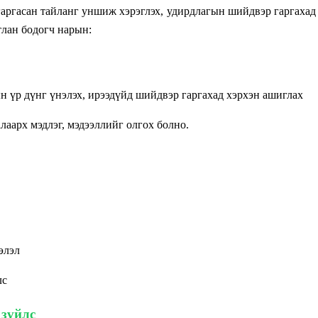
 гаргасан тайланг уншиж хэрэглэх, удирдлагын шийдвэр гаргахад
тлан бодогч нарын:
 үр дүнг үнэлэх, ирээдүйд шийдвэр гаргахад хэрхэн ашиглах
лаарх мэдлэг, мэдээллийг олгох болно.
элэл
лс
 зүйлс