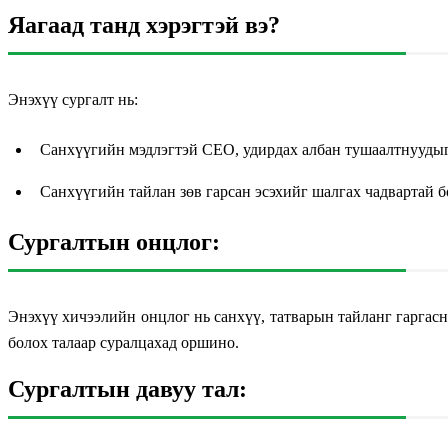
Яагаад танд хэрэгтэй вэ?
Энэхүү сургалт нь:
Санхүүгийн мэдлэгтэй CEO, удирдах албан тушаалтнуудыг
Санхүүгийн тайлан зөв гарсан эсэхийг шалгах чадвартай б
Сургалтын онцлог:
Энэхүү хичээлийн онцлог нь санхүү, татварын тайланг гаргасн
болох талаар суралцахад оршино.
Сургалтын давуу тал: