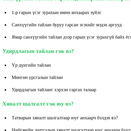
1-р гарын үсэг зурахын өмнө анхаарах зүйлс
Санхүүгийн тайлан буруу гарсан эсэхийг мэдэх аргууд
Ямар санхүүгийн тайлан дээр гарын үсэг зурахгүй байх ёс
Удирдлагын тайлан гэж вэ?
Үр дүнгийн тайлан
Мөнгөн урсгалын тайлан
Удирдлагын тайланг хэрхэн гаргах талаар
Хяналт шалгалт гэж юу вэ?
Татварын хяналт шалгалтаар юуг анхаарч бэлдэх вэ?
Нийгмийн даатгалын хяналт шалгалтаар юуг анхаарч бэлдэ