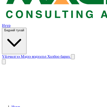
Нүүр
Бидний тухай
Үйлчилгээ
Мэдээ мэдээлэл
Холбоо барих
Нүүр