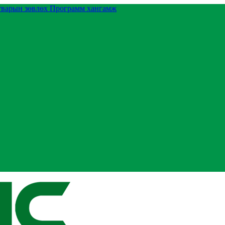
тварын зөвлөх
Программ хангамж