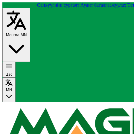
Группийн тухай
Санхүүгийн сургалт
Аудит баталгаажуулах
Та
Монгол
MN
Цэс
MN