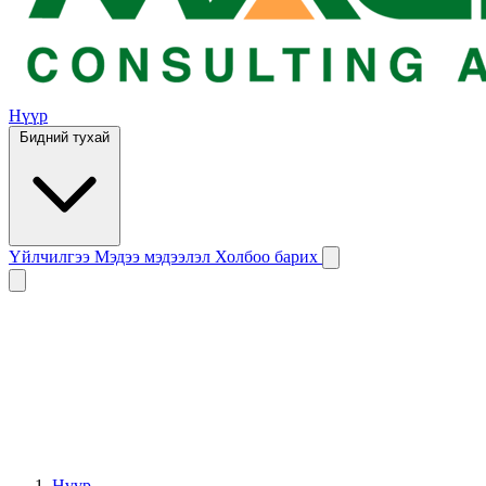
Нүүр
Бидний тухай
Үйлчилгээ
Мэдээ мэдээлэл
Холбоо барих
Нүүр