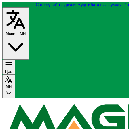
Группийн тухай
Санхүүгийн сургалт
Аудит баталгаажуулах
Та
Монгол
MN
Цэс
MN