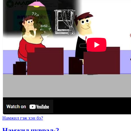
Намжил гэж хэн бэ?
Намжил цуврал-2