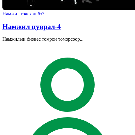
Намжил гэж хэн бэ?
Намжил цуврал-4
Намжилын бизнес томрон томорсоор...