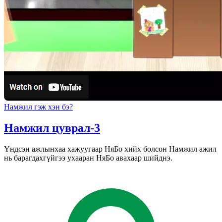
Намжил гэж хэн бэ?
Намжил цуврал-3
Үндсэн ажлынхаа хажуугаар НяБо хийх болсон Намжил ажил
нь барагдахгүйгээ ухааран НяБо авахаар шийднэ.