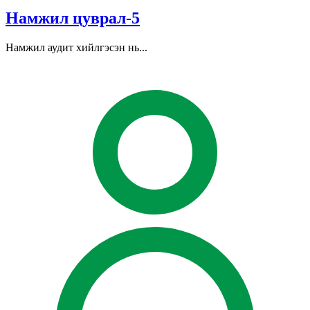
Намжил цуврал-5
Намжил аудит хийлгэсэн нь...