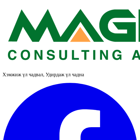
Хэмжиж үл чадвал, Удирдаж үл чадна