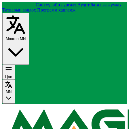
Группийн тухай
Санхүүгийн сургалт
Аудит баталгаажуулах
Татварын зөвлөх
Программ хангамж
Монгол
MN
Цэс
MN