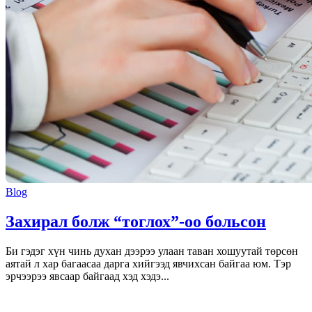
Blog
Захирал болж “тоглох”-оо больсон
Би гэдэг хүн чинь духан дээрээ улаан таван хошуутай төрсөн
аятай л хар багаасаа дарга хийгээд явчихсан байгаа юм. Тэр
эрчээрээ явсаар байгаад хэд хэдэ...