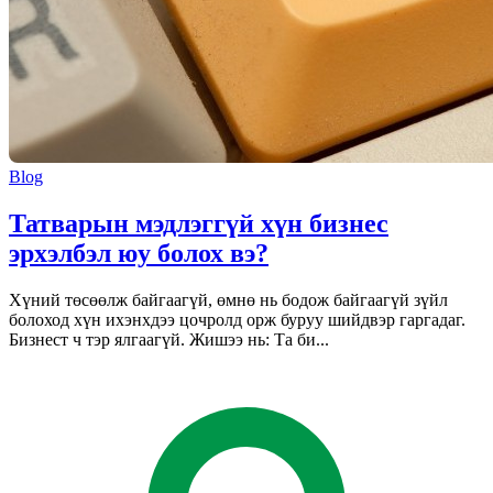
Blog
Татварын мэдлэггүй хүн бизнес
эрхэлбэл юу болох вэ?
Хүний төсөөлж байгаагүй, өмнө нь бодож байгаагүй зүйл
болоход хүн ихэнхдээ цочролд орж буруу шийдвэр гаргадаг.
Бизнест ч тэр ялгаагүй. Жишээ нь: Та би...