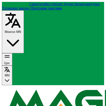
Группийн тухай
Санхүүгийн сургалт
Аудит баталгаажуулах
Татварын зөвлөх
Программ хангамж
Монгол
MN
Цэс
MN