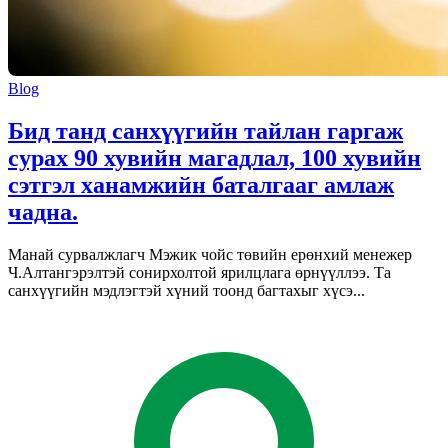
Blog
Бид танд санхүүгийн тайлан гаргаж
сурах 90 хувийн магадлал, 100 хувийн
сэтгэл ханамжийн баталгааг амлаж
чадна.
Манай сурвалжлагч Мэжик чойс төвийн ерөнхий менежер
Ч.Алтангэрэлтэй сонирхолтой ярилцлага өрнүүллээ. Та
санхүүгийн мэдлэгтэй хүний тоонд багтахыг хүсэ...