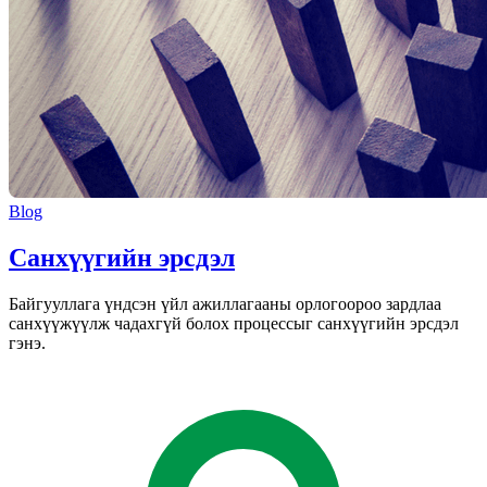
Blog
Санхүүгийн эрсдэл
Байгууллага үндсэн үйл ажиллагааны орлогоороо зардлаа
санхүүжүүлж чадахгүй болох процессыг санхүүгийн эрсдэл
гэнэ.