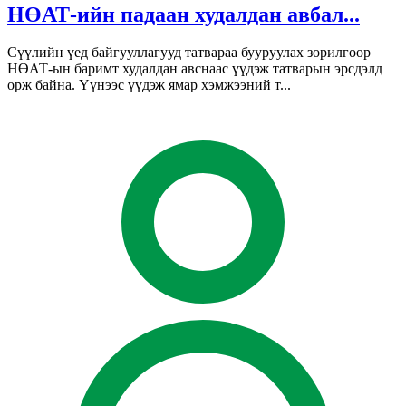
НӨАТ-ийн падаан худалдан авбал...
Сүүлийн үед байгууллагууд татвараа бууруулах зорилгоор
НӨАТ-ын баримт худалдан авснаас үүдэж татварын эрсдэлд
орж байна. Үүнээс үүдэж ямар хэмжээний т...