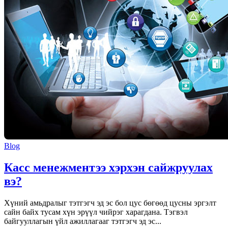
Blog
Касс менежментээ хэрхэн сайжруулах
вэ?
Хүний амьдралыг тэтгэгч эд эс бол цус бөгөөд цусны эргэлт
сайн байх тусам хүн эрүүл чийрэг харагдана. Тэгвэл
байгууллагын үйл ажиллагааг тэтгэгч эд эс...