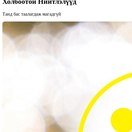
Холбоотой Нийтлэлүүд
Танд бас таалагдаж магадгүй