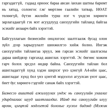
гаргадаггүй, гадаад орноос бараа авсан /анхан шатны баримт
нь хятад, солонгос г.м/ мөртлөө гаалийн татвар, НӨАТ
төлөөгүй, бүтэн жилийн турш нэг ч үндсэн хөрөнгө
зарлагадаагүй гэх мэт асуудлууд санхүүгийн тайланд байгаа
эсэхийг анзаарч байх хэрэгтэй.
Байгууллагын бизнесийн онцлогоос шалтгаалж бусад олон
зүйл дээр харьцуулалт шинжилгээ хийж болно. Ингэж
санхүүгийн тайлангаа эрүүл, зөв гарсан эсэхийг шалгасны
дараа шийдвэр гаргахад ашиглах хэрэгтэй. Эс бөгөөс хожим
гарч болох эрсдэл өндөр байна. Санхүүгийн тайлан бол
ашигладаггүй хүнд хэдэн ширхэг үнэ цэнгүй А4-ийн цаас,
ашигладаг хүнд бол үнэ цэнтэй мэдээлэл агуулсан үнэт цаас,
биет бус хөрөнгө гэдгийг санаж байх хэрэгтэй.
Бизнесээ ашигтай ажиллуулах үндэс нь санхүүгийн ухаалаг
удирдлагаас шууд шалтгаалдаг. Иймд та санхүүгийн илүү
өргөн, цэгцтэй мэдлэгтэй болохыг хүсвэл бидэнд (Мэжик