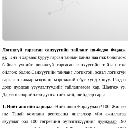
Логикгүй гаргасан санхүүгийн тайланг ня-бодоо буцааж
өг.
Энэ ч харваас буруу гарсан тайлан байна даа гэж бодогдож
байвал үүнийг логикгүй гаргасан санхүүгийн тайлан гэж
ойлгож болно.Санхүүгийн тайланг логиктой, эсвэл логикгүй
гаргасан талаар мэдэх нь мэргэжлийн бус хүнд хэцүү. Гэхдээ
доор дурдсан үзүүлэлтүүдийг тайлангаасаа хар. Шалгаж үз.
Дараа нь өөрийнхөө дүгнэлтийг хий, шийдвэр гарга.
1. Нийт ашгийн харьцаа=
Нийт ашиг/Борлуулалт*100. Жишээ
нь: Танай компани рестораны чиглэлээр үйл ажиллагаа
явуулдаг бол 100 төгрөгийн бүтээгдэхүүнийг
дунджаар
190