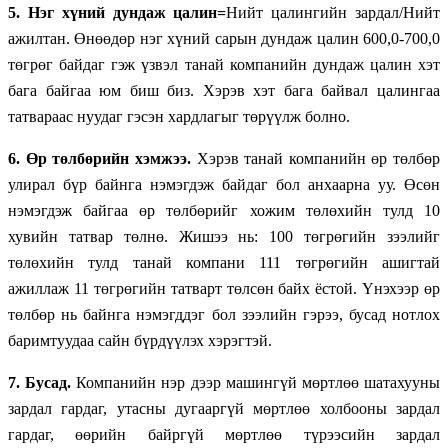
5. Нэг хүний дундаж цалин=
Нийт цалингийн зардал/Нийт
ажилтан. Өнөөдөр нэг хүний сарын дундаж цалин 600,0-700,0
төгрөг байдаг гэж үзвэл танай компанийн дундаж цалин хэт
бага байгаа юм биш биз. Хэрэв хэт бага байвал цалингаа
татвараас нуудаг гэсэн хардлагыг төрүүлж болно.
6. Өр төлбөрийн хэмжээ.
Хэрэв танай компанийн өр төлбөр
улирал бүр байнга нэмэгдэж байдаг бол анхаарна уу. Өсөн
нэмэгдэж байгаа өр төлбөрийг хожим төлөхийн тулд 10
хувийн татвар төлнө. Жишээ нь: 100 төгрөгийн зээлийг
төлөхийн тулд танай компани 111 төгрөгийн ашигтай
ажиллаж 11 төгрөгийн татварт төлсөн байх ёстой. Үнэхээр өр
төлбөр нь байнга нэмэгддэг бол зээлийн гэрээ, бусад нотлох
баримтуудаа сайн бүрдүүлэх хэрэгтэй.
7.
Бусад.
Компанийн нэр дээр машингүй мөртлөө шатахууны
зардал гардаг, утасны дугааргүй мөртлөө холбооны зардал
гардаг, өөрийн байргүй мөртлөө түрээсийн зардал