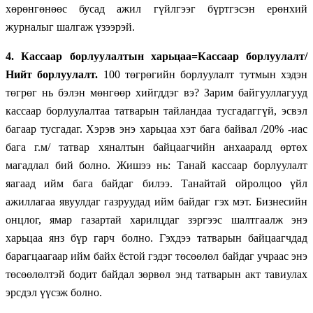
хөрөнгөнөөс бусад ажил гүйлгээг бүртгэсэн ерөнхий
журналыг шалгаж үзээрэй.
4.
Кассаар борлуулалтын харьцаа=Кассаар борлуулалт/
Нийт борлуулалт.
100 төгрөгийн борлуулалт тутмын хэдэн
төгрөг нь бэлэн мөнгөөр хийгддэг вэ? Зарим байгууллагууд
кассаар борлуулалтаа татварын тайландаа тусгадаггүй, эсвэл
багаар тусгадаг. Хэрэв энэ харьцаа хэт бага байвал /20% -иас
бага г.м/ татвар хяналтын байцаагчийн анхааралд өртөх
магадлал бий болно. Жишээ нь: Танай кассаар борлуулалт
яагаад ийм бага байдаг билээ. Танайтай ойролцоо үйл
ажиллагаа явуулдаг газруудад ийм байдаг гэх мэт. Бизнесийн
онцлог, ямар газартай харилцдаг зэргээс шалтгаалж энэ
харьцаа янз бүр гарч болно. Гэхдээ татварын байцаагчдад
барагцаагаар ийм байх ёстой гэдэг төсөөлөл байдаг учраас энэ
төсөөлөлтэй бодит байдал зөрвөл энд татварын акт тавиулах
эрсдэл үүсэж болно.