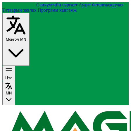
Группийн тухай
Санхүүгийн сургалт
Аудит баталгаажуулах
Татварын зөвлөх
Программ хангамж
Монгол
MN
Цэс
MN