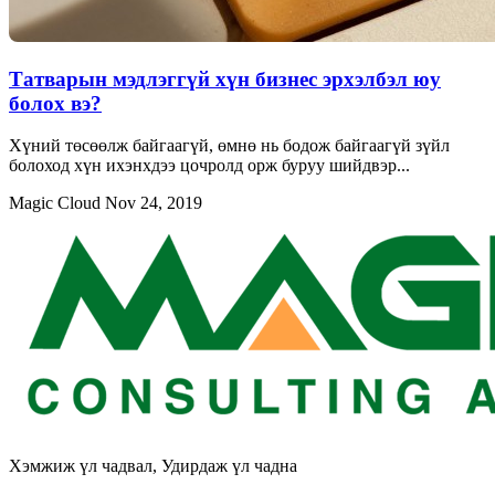
Татварын мэдлэггүй хүн бизнес эрхэлбэл юу
болох вэ?
Хүний төсөөлж байгаагүй, өмнө нь бодож байгаагүй зүйл
болоход хүн ихэнхдээ цочролд орж буруу шийдвэр...
Magic Cloud
Nov 24, 2019
Хэмжиж үл чадвал, Удирдаж үл чадна