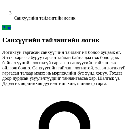
Санхүүгийн тайлангийн логик
Blog
Санхүүгийн тайлангийн логик
Логикгүй гаргасан санхүүгийн тайланг ня-бодоо буцааж өг.
Энэ ч харваас буруу гарсан тайлан байна даа гэж бодогдож
байвал үүнийг логикгүй гаргасан санхүүгийн тайлан гэж
ойлгож болно. Санхүүгийн тайланг логиктой, эсвэл логикгүй
гаргасан талаар мэдэх нь мэргэжлийн бус хүнд хэцүү. Гэхдээ
доор дурдсан үзүүлэлтүүдийг тайлангаасаа хар. Шалгаж үз.
Дараа нь өөрийнхөө дүгнэлтийг хий, шийдвэр гарга.