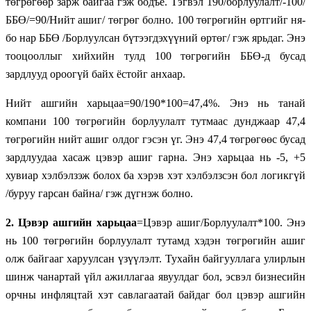
төгрөгөөр зарж байгаа гэж бодъё. Тэгвэл 190/борлуулалт/-100/
ББӨ/=90/Нийт ашиг/ төгрөг болно. 100 төгрөгийн өртгийг ня-
бо нар ББӨ /Борлуулсан бүтээгдэхүүний өртөг/ гэж ярьдаг. Энэ
тооцооллыг хийхийн тулд 100 төгрөгийн ББӨ-д бусад
зардлууд ороогүй байх ёстойг анхаар.
Нийт ашгийн харьцаа=90/190*100=47,4%. Энэ нь танай
компани 100 төгрөгийн борлуулалт тутмаас дунджаар 47,4
төгрөгийн нийт ашиг олдог гэсэн үг. Энэ 47,4 төгрөгөөс бусад
зардлуудаа хасаж цэвэр ашиг гарна. Энэ харьцаа нь -5, +5
хувиар хэлбэлзэж болох ба хэрэв хэт хэлбэлзсэн бол логикгүй
/буруу гарсан байна/ гэж дүгнэж болно.
2. Цэвэр ашгийн харьцаа
=Цэвэр ашиг/Борлуулалт*100. Энэ
нь 100 төгрөгийн борлуулалт тутамд хэдэн төгрөгийн ашиг
олж байгааг харуулсан үзүүлэлт. Тухайн байгууллага улирлын
шинж чанартай үйл ажиллагаа явуулдаг бол, эсвэл бизнесийн
орчны инфляцтай хэт савлагаатай байдаг бол цэвэр ашгийн