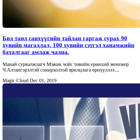
Бид танд санхүүгийн тайлан гаргаж сурах 90
хувийн магадлал, 100 хувийн сэтгэл ханамжийн
баталгааг амлаж чадна.
Манай сурвалжлагч Мэжик чойс төвийн ерөнхий менежер
Ч.Алтангэрэлтэй сонирхолтой ярилцлага өрнүүллээ....
Magic Cloud
Dec 01, 2019