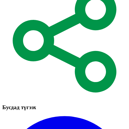
Бусдад түгээх