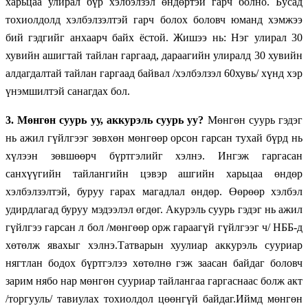
харьцаа улирал бүр хэлбэлзэл өндөртэй гарч болно. Бусад
тохиолдолд хэлбэлзэлтэй гарч болох боловч юманд хэмжээ
бий гэдгийг анхаарч байх ёстой. Жишээ нь: Нэг улирал 30
хувийн ашигтай тайлан гаргаад, дараагийн улиралд 30 хувийн
алдагдалтай тайлан гаргаад байвал /хэлбэлзэл 60хувь/ хүнд хэр
үнэмшилтэй санагдах бол.
3.
Мөнгөн суурь уу, аккурэль суурь уу?
Мөнгөн суурь гэдэг
нь ажил гүйлгээг зөвхөн мөнгөөр орсон гарсан тухай бүрд нь
хүлээн зөвшөөрч бүртгэлийг хэлнэ. Ингэж гаргасан
санхүүгийн тайлангийн цэвэр ашгийн харьцаа өндөр
хэлбэлзэлтэй, буруу гарах магадлал өндөр. Өөрөөр хэлбэл
удирдлагад буруу мэдээлэл өгдөг. Акурэль суурь гэдэг нь ажил
гүйлгээ гарсан л бол /мөнгөөр орж гараагүй гүйлгээг ч/ НББ-д
хөтөлж явахыг хэлнэ.Татварын хуулиар аккурэль сууриар
нягтлан бодох бүртгэлээ хөтөлнө гэж заасан байдаг боловч
зарим нябо нар мөнгөн сууриар тайлангаа гаргаснаас болж акт
/торгууль/ тавиулах тохиолдол цөөнгүй байдаг.Иймд мөнгөн