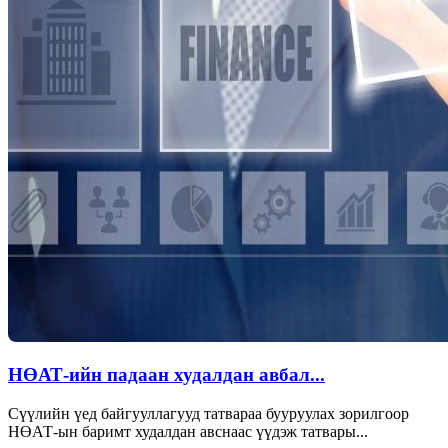
НӨАТ-ийн падаан худалдан авбал...
Сүүлийн үед байгууллагууд татвараа бууруулах зорилгоор
НӨАТ-ын баримт худалдан авснаас үүдэж татвары...