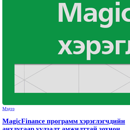
Мэдээ
MagicFinance программ хэрэглэгчдийн
анхдугаар уулзалт амжилттай зохион