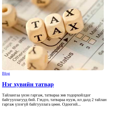
Blog
Нэг хувийн татвар
Тайлангаа үнэн гаргаж, татвараа зөв тодорхойлдог
байгууллагууд бий. Гэхдээ, татвараа нууж, ил далд 2 тайлан
гаргаж үзээгүй байгууллага цөөн. Одоогий...