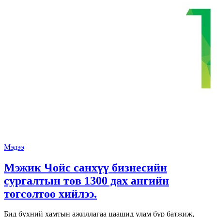
Мэдээ
Мэжик Чойс санхүү бизнесийн
сургалтын төв 1300 дах ангийн
төгсөлтөө хийлээ.
Бид бүхний хамтын ажиллагаа цаашид улам бүр батжиж,