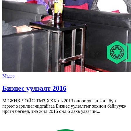
Мэдээ
Бизнес уулзалт 2016
МЭЖИК ЧОЙС ТМЗ ХХК нь 2013 оноос эхлэн жил бүр
гэрээт харилцагчидтайгаа Бизнес уулзалтыг зохион байгуулж
ирсэн бөгөөд, энэ жил 2016 онд 6 дахь удаагий...