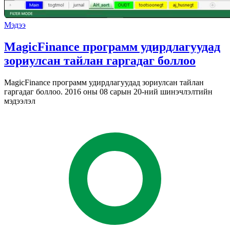
Мэдээ
MagicFinance программ удирдлагуудад
зориулсан тайлан гаргадаг боллоо
MagicFinance программ удирдлагуудад зориулсан тайлан
гаргадаг боллоо. 2016 оны 08 сарын 20-ний шинэчлэлтийн
мэдээлэл