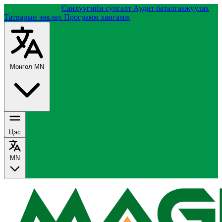
Группийн тухай
Санхүүгийн сургалт
Аудит баталгаажуулах
Татварын зөвлөх
Программ хангамж
Монгол
MN
Цэс
MN