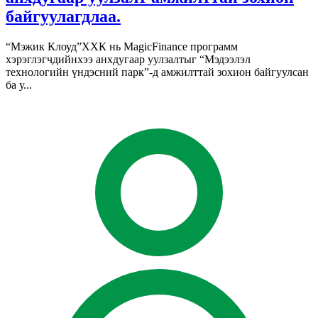
байгуулагдлаа.
“Мэжик Клоуд”ХХК нь MagicFinance программ
хэрэглэгчдийнхээ анхдугаар уулзалтыг “Мэдээлэл
технологийн үндэсний парк”-д амжилттай зохион байгуулсан
ба у...