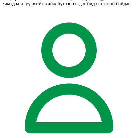
хамтдаа илүү эхийг хийж бүтээнэ гэдэг бид итгэлтэй байдаг.