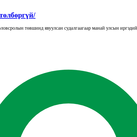
төлбөргүй/
овсролын төвшинд явуулсан судалгаагаар манай улсын иргэдийн 