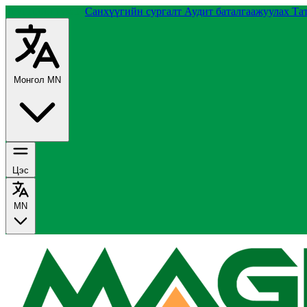
Группийн тухай
Санхүүгийн сургалт
Аудит баталгаажуулах
Та
Монгол
MN
Цэс
MN