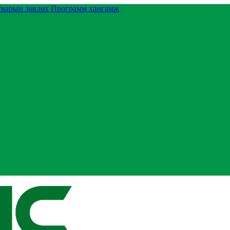
тварын зөвлөх
Программ хангамж