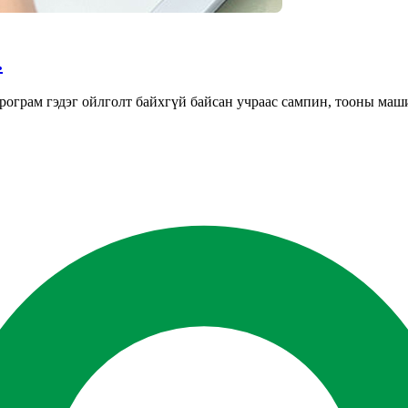
.
ограм гэдэг ойлголт байхгүй байсан учраас сампин, тооны маши