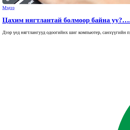
Мэдээ
Цахим нягтлантай болмоор байна уу?…
Дээр үед нягтлангууд одоогийнх шиг компьютер, санхүүгийн пр