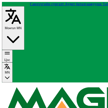
Группийн тухай
Санхүүгийн сургалт
Аудит баталгаажуулах
Та
Монгол
MN
Цэс
MN