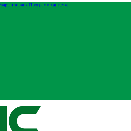
тварын зөвлөх
Программ хангамж