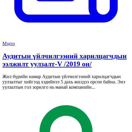
Мэдээ
Аудитын үйлчилгээний харилцагчдын
ээлжилт уулзалт-V /2019 он/
Жил бүрийн намар Аудитын үйлчилгээний харилцагчдын
уулзалтыг хийгээд хэдийнээ 5 дахь жилдээ орсон байна. Энэ
уулзалтын гол зорилго нь манай компанийн...