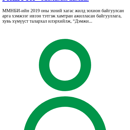
ММНБИ-ийн 2019 оны эхний хагас жилд зохион байгуулсан
арга хэмжээг ивээн тэтгэж хамтран ажилласан байгууллага,
хувь хүмүүст талархал илэрхийлж, “Дэмжи...