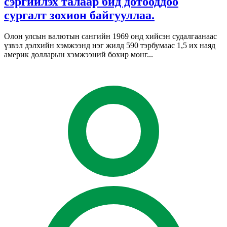
сэргийлэх талаар бид дотооддоо
сургалт зохион байгууллаа.
Олон улсын валютын сангийн 1969 онд хийсэн судалгаанаас
үзвэл дэлхийн хэмжээнд нэг жилд 590 тэрбумаас 1,5 их наяд
америк долларын хэмжээний бохир мөнг...