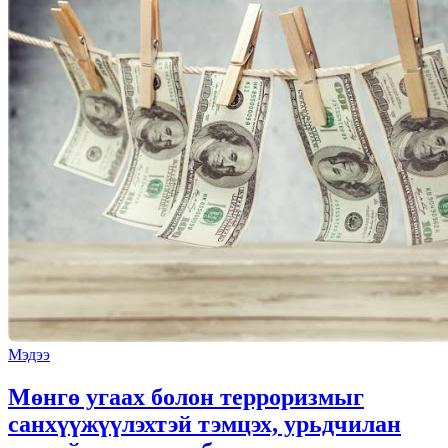
Мэдээ
Мөнгө угаах болон терроризмыг
санхүүжүүлэхтэй тэмцэх, урьдчилан