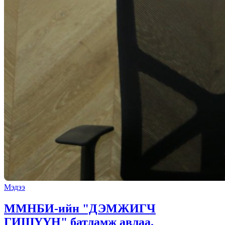
Мэдээ
ММНБИ-ийн "ДЭМЖИГЧ
ГИШҮҮН" батламж авлаа.