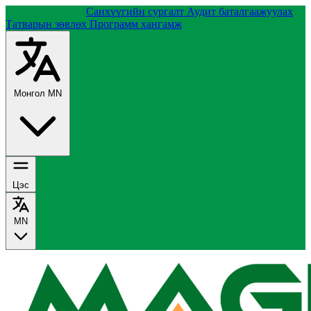
Группийн тухай
Санхүүгийн сургалт
Аудит баталгаажуулах
Татварын зөвлөх
Программ хангамж
Монгол
MN
Цэс
MN