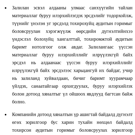
Залилан эсвэл алдааны улмаас санхүүгийн тайлан
материаллаг буруу илэрхийлэгдэх эрсдэлийг тодорхойлж,
түүнийг үнэлэн уг эрсдэлд тохирохуйц аудитын горимыг
боловсруулан хэрэгжүүлж өөрсдийн дүгнэлтийнхээ
үндэслэл болохуйц хангалттай, тохиромжтой аудитын
баримт нотолгоог олж авдаг. Залилангаас үүссэн
материаллаг буруу илэрхийллийг илрүүлэхгүй байх
эрсдэл нь алдаанаас үүссэн буруу илэрхийллийг
илрүүлэхгүй байх эрсдэлээс харьцангуй их байдаг, учир
нь залиланд хуйвалдаан, бичиг баримт хуурамчаар
үйлдэх, санаатайгаар орхигдуулах, буруу илэрхийлэх
болон дотоод хяналтыг үл ойшоох явдлууд багтсан байж
болно.
Компанийн дотоод хяналтын үр ашигтай байдалд дүгнэлт
өгөх зорилгоор бус харин тухайн нөхцөл байдалд
тохирсон аудитын горимыг боловсруулах зорилгоор