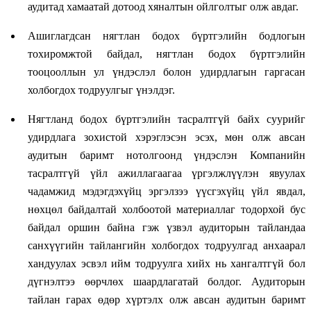
аудитад хамаатай дотоод хяналтын ойлголтыг олж авдаг.
Ашиглагдсан нягтлан бодох бүртгэлийн бодлогын
тохиромжтой байдал, нягтлан бодох бүртгэлийн
тооцооллын ул үндэслэл болон удирдлагын гаргасан
холбогдох тодруулгыг үнэлдэг.
Нягтланд бодох бүртгэлийн тасралтгүй байх суурийг
удирдлага зохистой хэрэглэсэн эсэх, мөн олж авсан
аудитын баримт нотолгоонд үндэслэн Компанийн
тасралтгүй үйл ажиллагаагаа үргэлжлүүлэн явуулах
чадамжид мэдэгдэхүйц эргэлзээ үүсгэхүйц үйл явдал,
нөхцөл байдалтай холбоотой материаллаг тодорхой бус
байдал оршин байна гэж үзвэл аудиторын тайландаа
санхүүгийн тайлангийн холбогдох тодруулгад анхаарал
хандуулах эсвэл ийм тодруулга хийх нь хангалтгүй бол
дүгнэлтээ өөрчлөх шаардлагатай болдог. Аудиторын
тайлан гарах өдөр хүртэлх олж авсан аудитын баримт