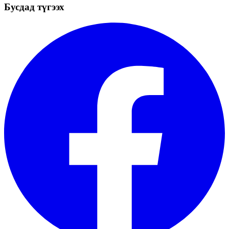
Бусдад түгээх