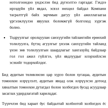
нотолгоондоо үндэслэн бид дүгнэлтээ гаргадаг. Гэхдээ
ирээдүйн үйл явдал, эсвэл нөхцөл байдал Компани
тасралтгүй байх зарчмын дагуу үйл ажиллагаагаа
үргэлжлүүлэн явуулах боломжгүй болгоход хүргэж
болно.
Тодруулгыг оролцуулан санхүүгийн тайлангийн ерөнхий
толилуулга, бүтэц агуулгыг үнэлж санхүүгийн тайланд
үнэн зөв толилуулгын шаардлагыг хангахуйц байдлаар
гол гол ажил гүйлгээ, үйл явдлуудыг илэрхийлсэн
эсэхийг тодорхойлдог.
Бид аудитын төлөвлөсөн цар хүрээ болон хугацаа, аудитын
томоохон илрүүлэлт, аудитын явцад олж илрүүлсэн дотоод
хяналтын томоохон дутагдал болон холбогдох бусад асуудлаар
засаглах удирдлагатай харилцдаг.
Түүнчлэн бид хараат бус байдалтай холбоотой холбогдох ёс