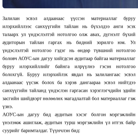
Залилан эсвэл алдаанаас үүссэн материаллаг буруу
илэрхийллээс санхүүгийн тайлан нь бүхэлдээ анги эсэх
талаарх ул үндэслэлтэй нотолгоо олж авах, дүгнэлт бүхий
аудиторын тайлан гаргах нь бидний зорилго юм. Ул
үндэслэлтэй нотолгоо гэдэг нь өндөр түвшний нотолгоо
боловч АОУС-ын дагуу хийгдсэн аудитаар байгаа материаллаг
буруу илэрхийллийг байнга илрүүлнэ гэсэн нотолгоо
болохгүй. Буруу илэрхийлэх явдал нь залилангаас эсвэл
алдаанаас үүсэж болох ба хэрэв дангаараа эсвэл нийтдээ
санхүүгийн тайланд үндэслэн гаргасан хэрэглэгчдийн эдийн
засгийн шийдвэрт нөлөөлөх магадлалтай бол материаллаг гэж
үзнэ.
АОУС-ын дагуу бид аудитын хэсэг болгон мэргэжлийн
үнэлэмж ашиглаж, аудитын турш мэргэжлийн үл итгэх байр
суурийг баримталдаг. Түүнчлэн бид: