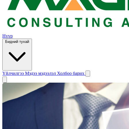
Нүүр
Бидний тухай
Үйлчилгээ
Мэдээ мэдээлэл
Холбоо барих