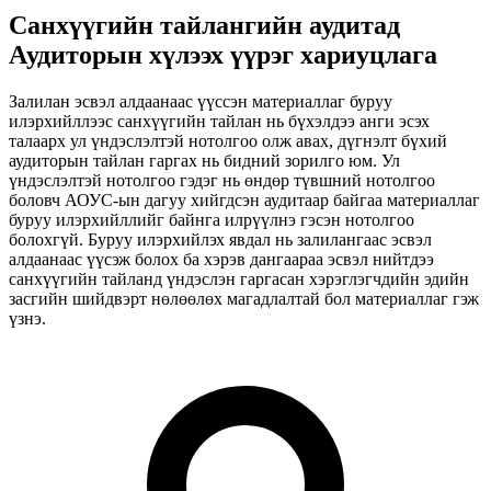
Санхүүгийн тайлангийн аудитад
Аудиторын хүлээх үүрэг хариуцлага
Залилан эсвэл алдаанаас үүссэн материаллаг буруу
илэрхийллээс санхүүгийн тайлан нь бүхэлдээ анги эсэх
талаарх ул үндэслэлтэй нотолгоо олж авах, дүгнэлт бүхий
аудиторын тайлан гаргах нь бидний зорилго юм. Ул
үндэслэлтэй нотолгоо гэдэг нь өндөр түвшний нотолгоо
боловч АОУС-ын дагуу хийгдсэн аудитаар байгаа материаллаг
буруу илэрхийллийг байнга илрүүлнэ гэсэн нотолгоо
болохгүй. Буруу илэрхийлэх явдал нь залилангаас эсвэл
алдаанаас үүсэж болох ба хэрэв дангаараа эсвэл нийтдээ
санхүүгийн тайланд үндэслэн гаргасан хэрэглэгчдийн эдийн
засгийн шийдвэрт нөлөөлөх магадлалтай бол материаллаг гэж
үзнэ.