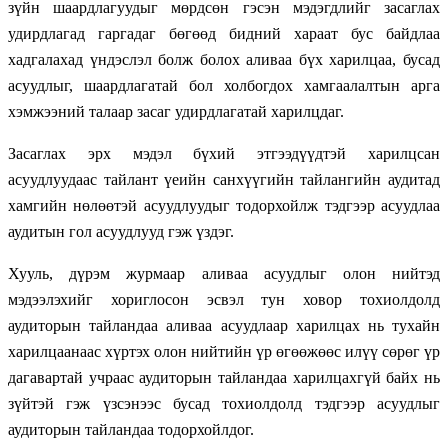
зүйн шаардлагуудыг мөрдсөн гэсэн мэдэгдлийг засаглах
удирдлагад гаргадаг бөгөөд бидний хараат бус байдлаа
хадгалахад үндэслэл болж болох аливаа бүх харилцаа, бусад
асуудлыг, шаардлагатай бол холбогдох хамгаалалтын арга
хэмжээний талаар засаг удирдлагатай харилцдаг.
Засаглах эрх мэдэл бүхий этгээдүүдтэй харилцсан
асуудлуудаас тайлант үеийн санхүүгийн тайлангийн аудитад
хамгийн нөлөөтэй асуудлуудыг тодорхойлж тэдгээр асуудлаа
аудитын гол асуудлууд гэж үздэг.
Хууль, дүрэм журмаар аливаа асуудлыг олон нийтэд
мэдээлэхийг хориглосон эсвэл тун ховор тохиолдолд
аудиторын тайландаа аливаа асуудлаар харилцах нь тухайн
харилцаанаас хүртэх олон нийтийн үр өгөөжөөс илүү сөрөг үр
дагавартай учраас аудиторын тайландаа харилцахгүй байх нь
зүйтэй гэж үзсэнээс бусад тохиолдолд тэдгээр асуудлыг
аудиторын тайландаа тодорхойлдог.