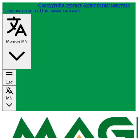
Группийн тухай
Санхүүгийн сургалт
Аудит баталгаажуулах
Татварын зөвлөх
Программ хангамж
Монгол
MN
Цэс
MN