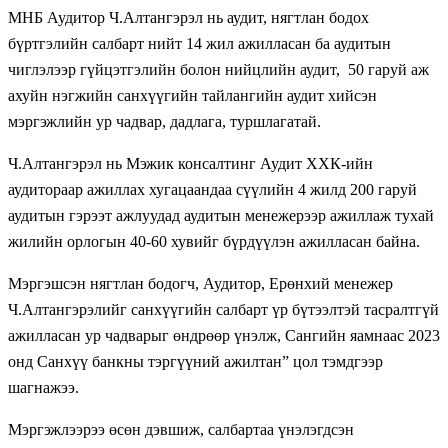
МНБ Аудитор Ч.Алтангэрэл нь аудит, нягтлан бодох
бүртгэлийн салбарт нийт 14 жил ажилласан ба аудитын
чиглэлээр гүйцэтгэлийн болон нийцлийн аудит, 50 гаруй аж
ахуйн нэгжийн санхүүгийн тайлангийн аудит хийсэн
мэргэжлийн ур чадвар, дадлага, туршлагатай.
Ч.Алтангэрэл нь Мэжик консалтинг Аудит ХХК-ийн
аудитораар ажиллах хугацаандаа сүүлийн 4 жилд 200 гаруй
аудитын гэрээт ажлуудад аудитын менежерээр ажиллаж тухай
жилийн орлогын 40-60 хувийг бүрдүүлэн ажилласан байна.
Мэргэшсэн нягтлан бодогч, Аудитор, Ерөнхий менежер
Ч.Алтангэрэлийг санхүүгийн салбарт үр бүтээлтэй тасралтгүй
ажилласан ур чадварыг өндрөөр үнэлж, Сангийн яамнаас 2023
онд Санхүү банкны тэргүүний ажилтан” цол тэмдгээр
шагнажээ.
Мэргэжлээрээ өсөн дэвшиж, салбартаа үнэлэгдсэн