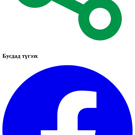
Бусдад түгээх