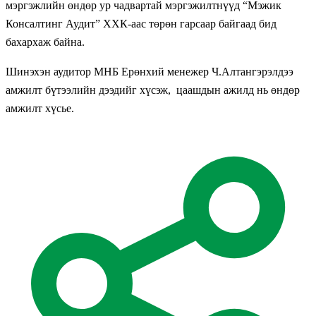
мэргэжлийн өндөр ур чадвартай мэргэжилтнүүд “Мэжик
Консалтинг Аудит” ХХК-аас төрөн гарсаар байгаад бид
бахархаж байна.
Шинэхэн аудитор МНБ Ерөнхий менежер Ч.Алтангэрэлдээ
амжилт бүтээлийн дээдийг хүсэж, цаашдын ажилд нь өндөр
амжилт хүсье.