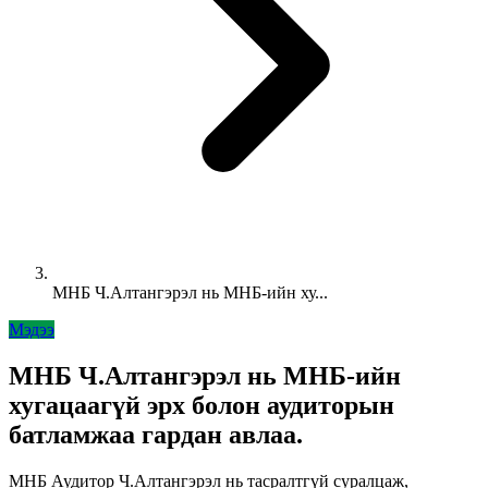
МНБ Ч.Алтангэрэл нь МНБ-ийн ху...
Мэдээ
МНБ Ч.Алтангэрэл нь МНБ-ийн
хугацаагүй эрх болон аудиторын
батламжаа гардан авлаа.
МНБ Аудитор Ч.Алтангэрэл нь тасралтгүй суралцаж,