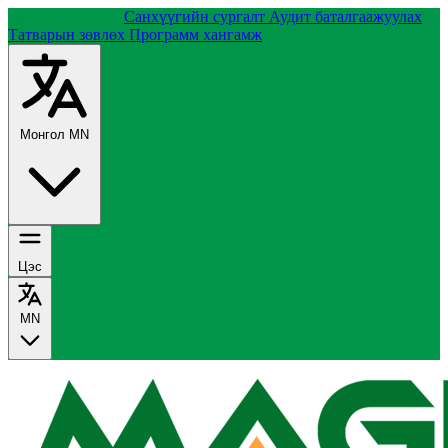
Группийн тухай
Санхүүгийн сургалт
Аудит баталгаажуулах
Татварын зөвлөх
Программ хангамж
Монгол
MN
Цэс
MN