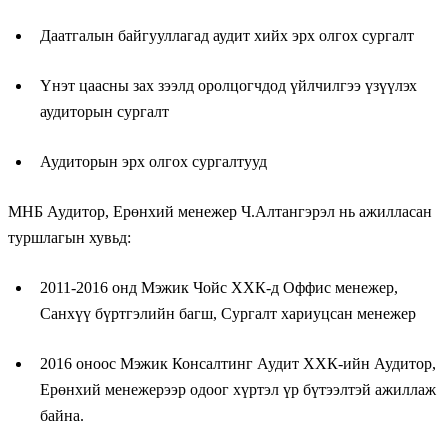
Даатгалын байгууллагад аудит хийх эрх олгох сургалт
Үнэт цаасны зах зээлд оролцогчдод үйлчилгээ үзүүлэх
аудиторын сургалт
Аудиторын эрх олгох сургалтууд
МНБ Аудитор, Ерөнхий менежер Ч.Алтангэрэл нь ажилласан
туршлагын хувьд:
2011-2016 онд Мэжик Чойс ХХК-д Оффис менежер,
Санхүү бүртгэлийн багш, Сургалт хариуцсан менежер
2016 оноос Мэжик Консалтинг Аудит ХХК-ийн Аудитор,
Ерөнхий менежерээр одоог хүртэл үр бүтээлтэй ажиллаж
байна.