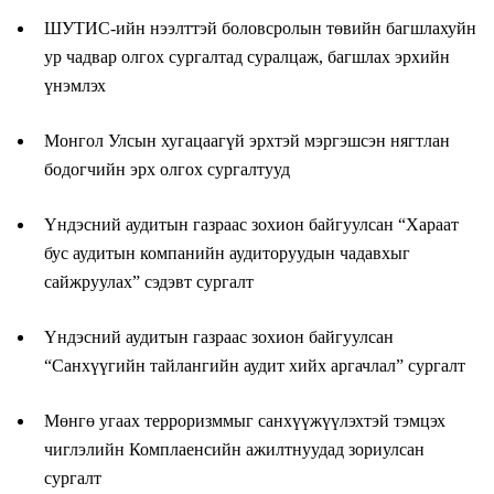
ШУТИС-ийн нээлттэй боловсролын төвийн багшлахуйн
ур чадвар олгох сургалтад суралцаж, багшлах эрхийн
үнэмлэх
Монгол Улсын хугацаагүй эрхтэй мэргэшсэн нягтлан
бодогчийн эрх олгох сургалтууд
Үндэсний аудитын газраас зохион байгуулсан “Хараат
бус аудитын компанийн аудиторуудын чадавхыг
сайжруулах” сэдэвт сургалт
Үндэсний аудитын газраас зохион байгуулсан
“Санхүүгийн тайлангийн аудит хийх аргачлал” сургалт
Мөнгө угаах терроризммыг санхүүжүүлэхтэй тэмцэх
чиглэлийн Комплаенсийн ажилтнуудад зориулсан
сургалт