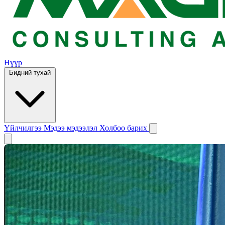
Нүүр
Бидний тухай
Үйлчилгээ
Мэдээ мэдээлэл
Холбоо барих