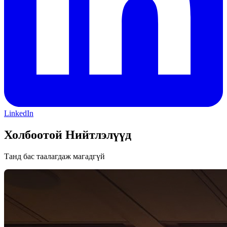
LinkedIn
Холбоотой Нийтлэлүүд
Танд бас таалагдаж магадгүй