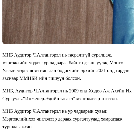
МНБ Аудитор Ч.Алтангэрэл нь тасралтгүй суралцаж,
мэргэжлийн мэдлэг ур чадвараа байнга дээшлүүлж, Монгол
Улсын мэргэшсэн нягтлан бодогчийн эрхийг 2021 онд гардан
авснаар ММНБИ-ийн гишүүн болсон.
МНБ, Аудитор Ч.Алтангэрэл нь 2009 онд Хөдөө Аж Ахуйн Их
Сургууль-“Инженер-Эдийн засагч” мэргэжлээр төгссөн.
МНБ Аудитор Ч.Алтангэрэл нь ур чадварын хувьд:
Мэргэжлийнхээ чиглэлээр дараах сургалтуудад хамрагдаж
туршлагажсан.