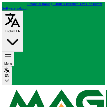
About company
Financial traning
Audit Assurance
Tax Consultant
Software solution
English
EN
Menu
EN