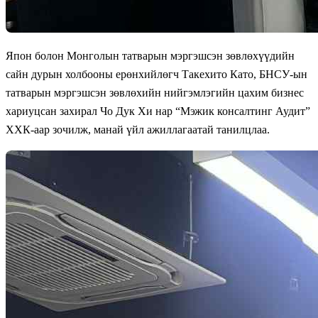
Япон болон Монголын татварын мэргэшсэн зөвлөхүүдийн
сайн дурын холбооны ерөнхийлөгч Такехито Като, БНСУ-ын
татварын мэргэшсэн зөвлөхийн нийгэмлэгийн цахим бизнес
хариуцсан захирал Чо Дук Хи нар “Мэжик консалтинг Аудит”
ХХК-аар зочилж, манай үйл ажиллагаатай танилцлаа.