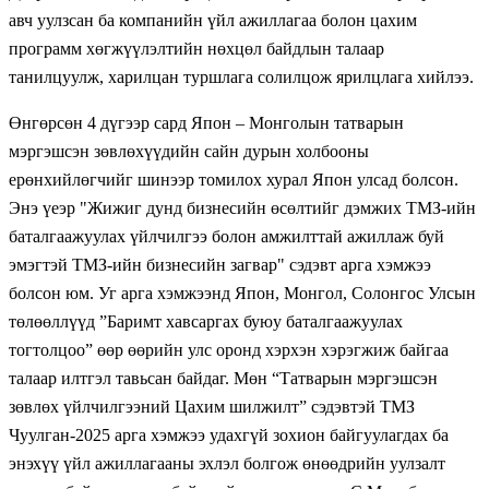
авч уулзсан ба компанийн үйл ажиллагаа болон цахим
программ хөгжүүлэлтийн нөхцөл байдлын талаар
танилцуулж, харилцан туршлага солилцож ярилцлага хийлээ.
Өнгөрсөн 4 дүгээр сард Япон – Монголын татварын
мэргэшсэн зөвлөхүүдийн сайн дурын холбооны
ерөнхийлөгчийг шинээр томилох хурал Япон улсад болсон.
Энэ үеэр "Жижиг дунд бизнесийн өсөлтийг дэмжих ТМЗ-ийн
баталгаажуулах үйлчилгээ болон амжилттай ажиллаж буй
эмэгтэй ТМЗ-ийн бизнесийн загвар" сэдэвт арга хэмжээ
болсон юм. Уг арга хэмжээнд Япон, Монгол, Солонгос Улсын
төлөөллүүд ”Баримт хавсаргах буюу баталгаажуулах
тогтолцоо” өөр өөрийн улс оронд хэрхэн хэрэгжиж байгаа
талаар илтгэл тавьсан байдаг. Мөн “Татварын мэргэшсэн
зөвлөх үйлчилгээний Цахим шилжилт” сэдэвтэй ТМЗ
Чуулган-2025 арга хэмжээ удахгүй зохион байгуулагдах ба
энэхүү үйл ажиллагааны эхлэл болгож өнөөдрийн уулзалт