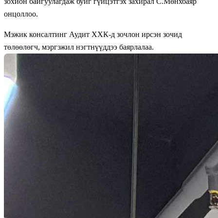
зохион байгуулагдаж буйг гүйцэтгэх захирал С.Мөнхбаяр
онцоллоо.
Мэжик консалтинг Аудит ХХК-д зочлон ирсэн зочид
төлөөлөгч, мэргэжил нэгтнүүддээ баярлалаа.