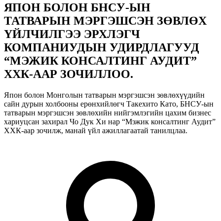
ЯПОН БОЛОН БНСУ-ЫН
ТАТВАРЫН МЭРГЭШСЭН ЗӨВЛӨХ
ҮЙЛЧИЛГЭЭ ЭРХЛЭГЧ
КОМПАНИУДЫН УДИРДЛАГУУД
“МЭЖИК КОНСАЛТИНГ АУДИТ”
ХХК-ААР ЗОЧИЛЛОО.
Япон болон Монголын татварын мэргэшсэн зөвлөхүүдийн
сайн дурын холбооны ерөнхийлөгч Такехито Като, БНСУ-ын
татварын мэргэшсэн зөвлөхийн нийгэмлэгийн цахим бизнес
хариуцсан захирал Чо Дук Хи нар “Мэжик консалтинг Аудит”
ХХК-аар зочилж, манай үйл ажиллагаатай танилцлаа.