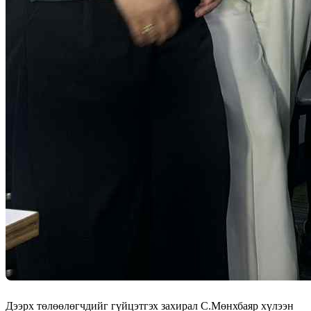
Дээрх төлөөлөгчдийг гүйцэтгэх захирал С.Мөнхбаяр хүлээн