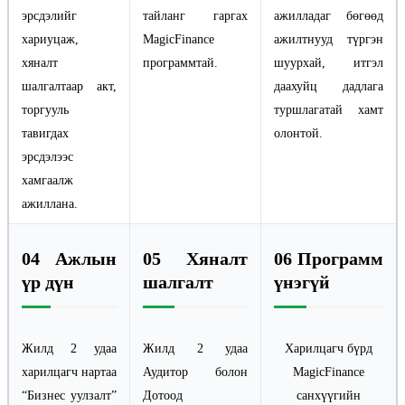
эрсдэлийг
тайланг гаргах
ажилладаг бөгөөд
хариуцаж,
MagicFinance
ажилтнууд түргэн
хяналт
программтай.
шуурхай, итгэл
шалгалтаар акт,
даахуйц дадлага
торгууль
туршлагатай хамт
тавигдах
олонтой.
эрсдэлээс
хамгаалж
ажиллана.
04 Ажлын
05 Хяналт
06 Программ
үр дүн
шалгалт
үнэгүй
Жилд 2 удаа
Жилд 2 удаа
Харилцагч бүрд
харилцагч нартаа
Аудитор болон
MagicFinance
“Бизнес уулзалт”
Дотоод
санхүүгийн