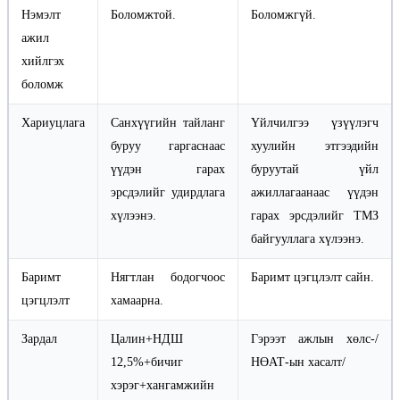
Нэмэлт
Боломжтой.
Боломжгүй.
ажил
хийлгэх
боломж
Хариуцлага
Санхүүгийн тайланг
Үйлчилгээ үзүүлэгч
буруу гаргаснаас
хуулийн этгээдийн
үүдэн гарах
буруутай үйл
эрсдэлийг удирдлага
ажиллагаанаас үүдэн
хүлээнэ.
гарах эрсдэлийг ТМЗ
байгууллага хүлээнэ.
Баримт
Нягтлан бодогчоос
Баримт цэгцлэлт сайн.
цэгцлэлт
хамаарна.
Зардал
Цалин+НДШ
Гэрээт ажлын хөлс-/
12,5%+бичиг
НӨАТ-ын хасалт/
хэрэг+хангамжийн