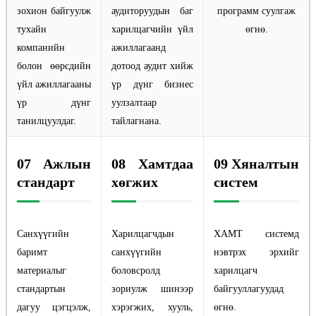
зохион байгуулж
аудиторуудын баг
программ суулгаж
тухайн
харилцагчийн үйл
өгнө.
компанийн
ажиллагаанд
болон өөрсдийн
дотоод аудит хийж
үйл ажиллагааны
үр дүнг бизнес
үр дүнг
уулзалтаар
танилцуулдаг.
тайлагнана.
07 Ажлын
08 Хамтдаа
09 Хяналтын
стандарт
хөгжих
систем
Санхүүгийн
Харилцагчдын
ХАМТ системд
баримт
санхүүгийн
нэвтрэх эрхийг
материалыг
боловсролд
харилцагч
стандартын
зориулж шинээр
байгууллагуудад
дагуу цэгцэлж,
хэрэгжих, хууль,
өгнө.