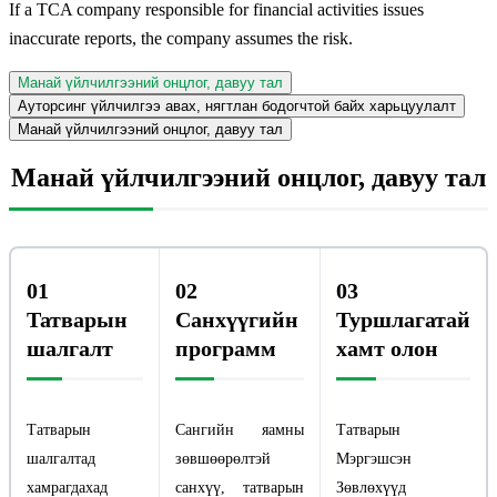
If a TCA company responsible for financial activities issues
inaccurate reports, the company assumes the risk.
Манай үйлчилгээний онцлог, давуу тал
Ауторсинг үйлчилгээ авах, нягтлан бодогчтой байх харьцуулалт
Манай үйлчилгээний онцлог, давуу тал
Манай үйлчилгээний онцлог, давуу тал
01
02
03
Татварын
Санхүүгийн
Туршлагатай
шалгалт
программ
хамт олон
Татварын
Сангийн яамны
Татварын
шалгалтад
зөвшөөрөлтэй
Мэргэшсэн
хамрагдахад
санхүү, татварын
Зөвлөхүүд