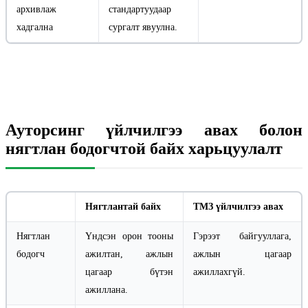
архивлаж
стандартуудаар
хадгална
сургалт явуулна.
Ауторсинг үйлчилгээ авах болон
нягтлан бодогчтой байх харьцуулалт
Нягтлантай байх
ТМЗ үйлчилгээ авах
Нягтлан
Үндсэн орон тооны
Гэрээт байгууллага,
бодогч
ажилтан, ажлын
ажлын цагаар
цагаар бүтэн
ажиллахгүй.
ажиллана.