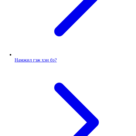
Намжил гэж хэн бэ?