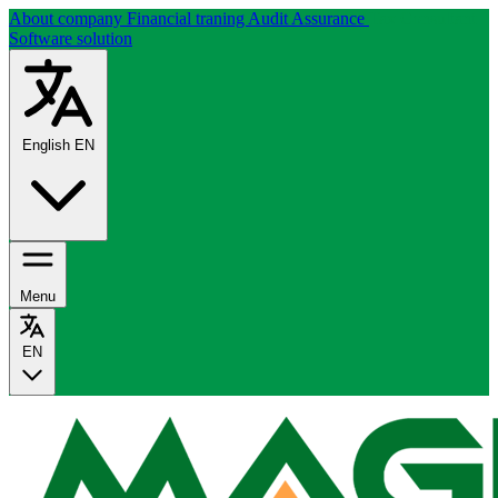
About company
Financial traning
Audit Assurance
Tax Consultant
Software solution
English
EN
Menu
EN