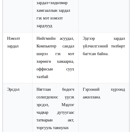
зардал+хөдөлмөр
хамгааллын зардал
гэх мэт нэмэлт
зардлууд
Нэмэлт
Нийгмийн асуудал,
Эдгээр зардал
зардал
Компьютер сандал
үйлчилгээний төлбөрт
ширээ гэх мэт
багтсан байна.
хөрөнгө хамаарна,
оффисын суух
талбай
Эрсдэл
Нягтлан бодогч
Гэрээний хүрээнд
солигдохоос үүсэх
ажиллана.
эрсдэл, Мэдлэг
чадвар дутуугаас
татварын акт,
торгууль тавиулах