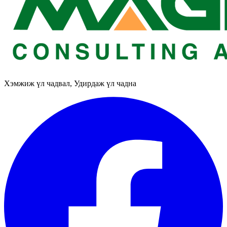
Хэмжиж үл чадвал, Удирдаж үл чадна