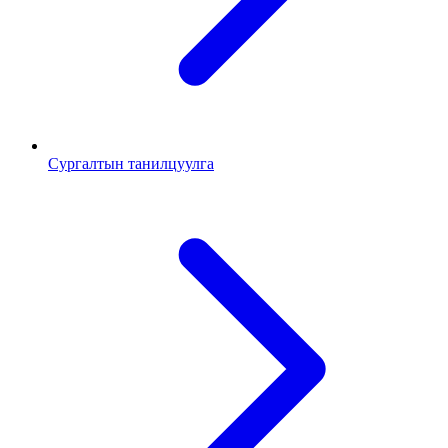
Сургалтын танилцуулга