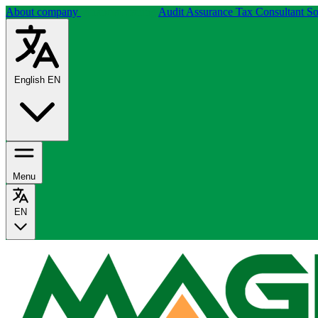
About company
Financial traning
Audit Assurance
Tax Consultant
So
English
EN
Menu
EN