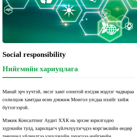
Social responsibility
Нийгмийн хариуцлага
Манай эрч хүчтэй, эвсэг хамт олонтой нэгдэж мэдлэг чадвараа
солилцож хамтдаа өсөн дэвжиж Монгол улсдаа ихийг хийж
бүтээгээрэй.
Мэжик Консалтинг Аудит ХХК нь эрхэм зорилгодоо
хүрэхийн тулд, харилцагч үйлчлүүлэгчдээ мэргэжлийн өндөр
төвшинд үйлчилгээ үзүүлэхийн зэрэгцээ нийгмийн