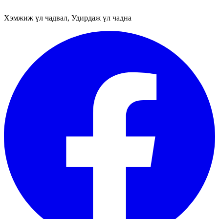
Хэмжиж үл чадвал, Удирдаж үл чадна