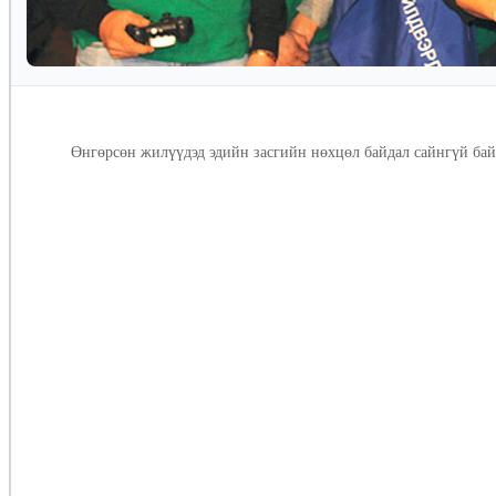
Өнгөрсөн жилүүдэд эдийн засгийн нөхцөл байдал сайнгүй байж