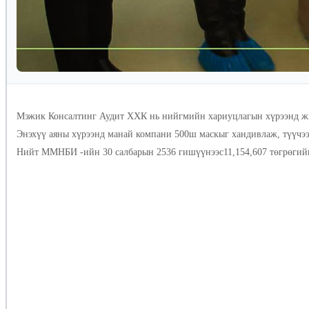
Мэжик Консалтинг Аудит ХХК нь нийгмийн хариуцлагын хүрээнд жил
Энэхүү аяны хүрээнд манай компани 500ш маскыг хандивлаж, түүчээ
Нийт ММНБИ -ийн 30 салбарын 2536 гишүүнээс11,154,607 төгрөгийн