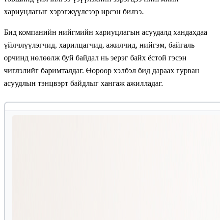
хариуцлагыг хэрэгжүүлсээр ирсэн билээ.
Бид компанийн нийгмийн хариуцлагын асуудалд хандахдаа
үйлчлүүлэгчид, харилцагчид, ажилчид, нийгэм, байгаль
орчинд нөлөөлж буй байдал нь эерэг байх ёстой гэсэн
чиглэлийг баримталдаг. Өөрөөр хэлбэл бид дараах гурван
асуудлын тэнцвэрт байдлыг хангаж ажилладаг.