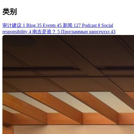
类别
审计建议
1
Blog
35
Events
45
新闻
127
Podcast
8
Social
responsibility
4
南吉是谁？
5
Программын шинэчлэл
43