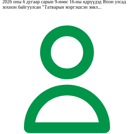
2026 оны 6 дугаар сарын 9-нөөс 16-ны өдрүүдэд Япон улсад
зохион байгуулсан "Татварын мэргэшсэн зөвл...