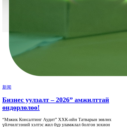
新闻
Бизнес уулзалт – 2026” амжилттай
өндөрлөлөө!
“Мэжик Консалтинг Аудит” ХХК-ийн Татварын зөвлөх
үйлчилгээний хэлтэс жил бүр уламжлал болгон зохион