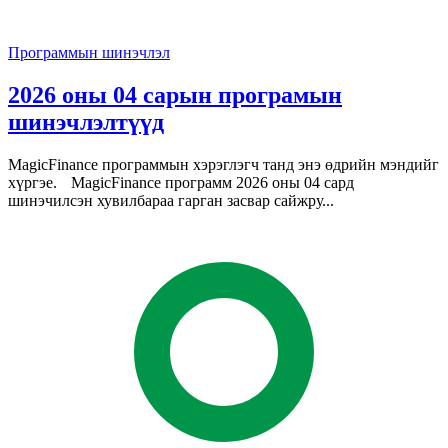
Программын шинэчлэл
2026 оны 04 сарын програмын
шинэчлэлтүүд
MagicFinance программын хэрэглэгч танд энэ өдрийн мэндийг
хүргэе. MagicFinance программ 2026 оны 04 сард
шинэчилсэн хувилбараа гарган засвар сайжру...