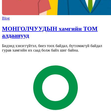
Blog
МОНГОЛЧУУДЫН хамгийн ТОМ
алдаанууд
Бидэнд хэнэггүйтэл, биеэ тоох байдал, бүтээмжгүй байдал
гурав хамгийн их саад болж байх шиг байна.