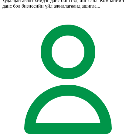
худалдан авалт хийдэг данс биш гэдгийг сана. Компанийн
данс бол бизнесийн үйл ажиллагаанд ашигла...