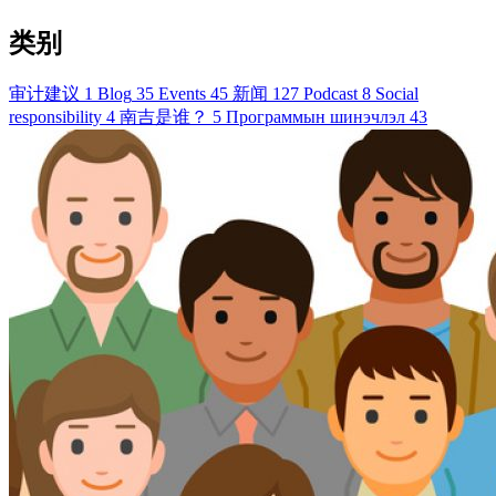
类别
审计建议
1
Blog
35
Events
45
新闻
127
Podcast
8
Social
responsibility
4
南吉是谁？
5
Программын шинэчлэл
43