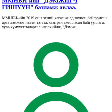
ММНБИ-ийн "ДЭМЖИГЧ
ГИШҮҮН" батламж авлаа.
ММНБИ-ийн 2019 оны эхний хагас жилд зохион байгуулсан
арга хэмжээг ивээн тэтгэж хамтран ажилласан байгууллага,
хувь хүмүүст талархал илэрхийлж, “Дэмжи...