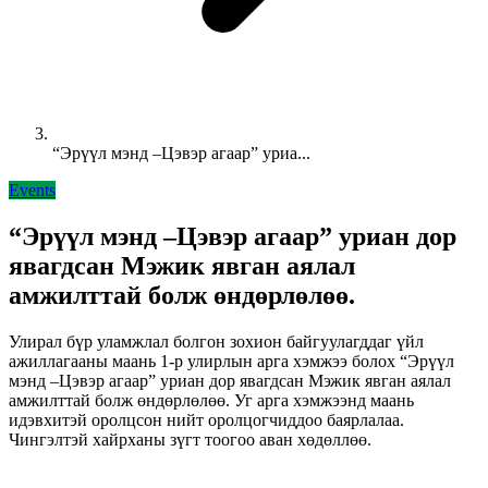
“Эрүүл мэнд –Цэвэр агаар” уриа...
Events
“Эрүүл мэнд –Цэвэр агаар” уриан дор
явагдсан Мэжик явган аялал
амжилттай болж өндөрлөлөө.
Улирал бүр уламжлал болгон зохион байгуулагддаг үйл
ажиллагааны маань 1-р улирлын арга хэмжээ болох “Эрүүл
мэнд –Цэвэр агаар” уриан дор явагдсан Мэжик явган аялал
амжилттай болж өндөрлөлөө. Уг арга хэмжээнд маань
идэвхитэй оролцсон нийт оролцогчиддоо баярлалаа.
Чингэлтэй хайрханы зүгт тоогоо аван хөдөллөө.