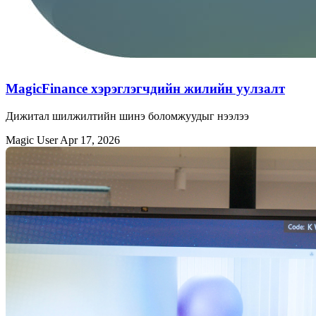
MagicFinance хэрэглэгчдийн жилийн уулзалт
Дижитал шилжилтийн шинэ боломжуудыг нээлээ
Magic User
Apr 17, 2026