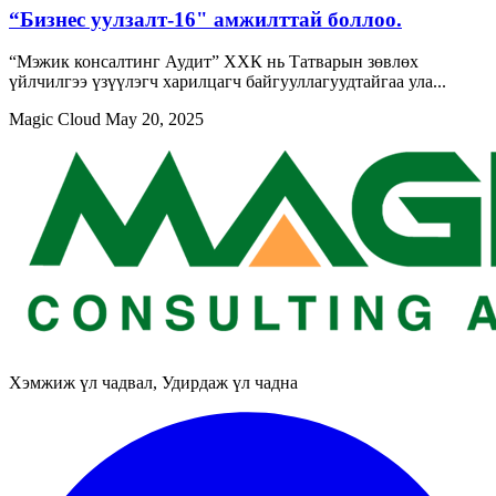
“Бизнес уулзалт-16" амжилттай боллоо.
“Мэжик консалтинг Аудит” ХХК нь Татварын зөвлөх
үйлчилгээ үзүүлэгч харилцагч байгууллагуудтайгаа ула...
Magic Cloud
May 20, 2025
Хэмжиж үл чадвал, Удирдаж үл чадна