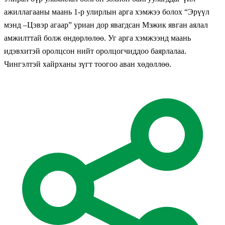
ажиллагааны маань 1-р улирлын арга хэмжээ болох “Эрүүл
мэнд –Цэвэр агаар” уриан дор явагдсан Мэжик явган аялал
амжилттай болж өндөрлөлөө. Уг арга хэмжээнд маань
идэвхитэй оролцсон нийт оролцогчиддоо баярлалаа.
Чингэлтэй хайрханы зүгт тоогоо аван хөдөллөө.