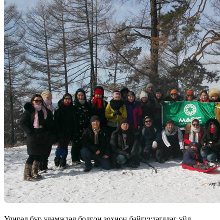
Улирал бүр уламжлал болгон зохион байгуулагддаг үйл